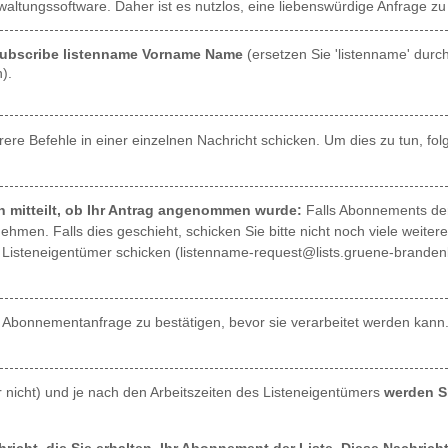
altungssoftware. Daher ist es nutzlos, eine liebenswürdige Anfrage zu 
ubscribe listenname Vorname Name
(ersetzen Sie 'listenname' durc
).
re Befehle in einer einzelnen Nachricht schicken. Um dies zu tun, fo
n mitteilt, ob Ihr Antrag angenommen wurde:
Falls Abonnements der
hmen. Falls dies geschieht, schicken Sie bitte nicht noch viele weitere 
en Listeneigentümer schicken (listenname-request@lists.gruene-branden
 Abonnementanfrage zu bestätigen, bevor sie verarbeitet werden kann. F
nicht) und je nach den Arbeitszeiten des Listeneigentümers
werden Si