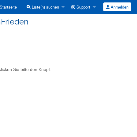
Startseite
Liste(n) suchen
Support
Anmelden
GFrieden
licken Sie bitte den Knopf: